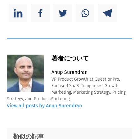
著者について
Anup Surendran
VP Product Growth at QuestionPro.
Focused SaaS Companies. Growth
Marketing, Marketing Strategy, Pricing
Strategy, and Product Marketing.
View all posts by Anup Surendran
Primary
Footer
類似の記事