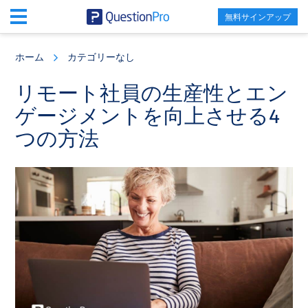
無料サインアップ
Skip
Skip
Skip
to
to
to
ホーム
カテゴリーなし
main
primary
footer
content
sidebar
リモート社員の生産性とエン
ゲージメントを向上させる4
つの方法