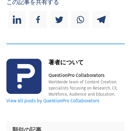
この記事を共有する
著者について
QuestionPro Collaborators
Worldwide team of Content Creation
specialists focusing on Research, CX,
Workforce, Audience and Education.
View all posts by QuestionPro Collaborators
Primary
Footer
類似の記事