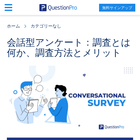
無料サインアップ
Skip
Skip
Skip
to
to
to
ホーム
カテゴリーなし
main
primary
footer
content
sidebar
会話型アンケート：調査とは
何か、調査方法とメリット