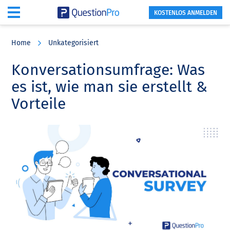
KOSTENLOS ANMELDEN
Skip
Skip
Skip
to
to
to
Home
Unkategorisiert
main
primary
footer
content
sidebar
Konversationsumfrage: Was
es ist, wie man sie erstellt &
Vorteile