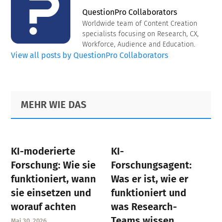
QuestionPro Collaborators
Worldwide team of Content Creation
specialists focusing on Research, CX,
Workforce, Audience and Education.
View all posts by QuestionPro Collaborators
Primary
Footer
MEHR WIE DAS
Sidebar
KI-moderierte
KI-
Forschung: Wie sie
Forschungsagent:
funktioniert, wann
Was er ist, wie er
sie einsetzen und
funktioniert und
worauf achten
was Research-
Teams wissen
Mai 30, 2026