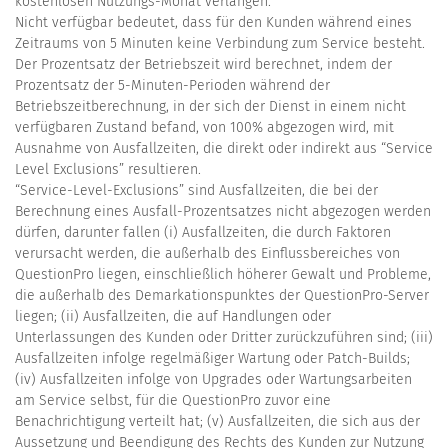
kostenlosen Nutzungs-Monat verlangen.
Nicht verfügbar bedeutet, dass für den Kunden während eines
Zeitraums von 5 Minuten keine Verbindung zum Service besteht.
Der Prozentsatz der Betriebszeit wird berechnet, indem der
Prozentsatz der 5-Minuten-Perioden während der
Betriebszeitberechnung, in der sich der Dienst in einem nicht
verfügbaren Zustand befand, von 100% abgezogen wird, mit
Ausnahme von Ausfallzeiten, die direkt oder indirekt aus “Service
Level Exclusions” resultieren.
“Service-Level-Exclusions” sind Ausfallzeiten, die bei der
Berechnung eines Ausfall-Prozentsatzes nicht abgezogen werden
dürfen, darunter fallen (i) Ausfallzeiten, die durch Faktoren
verursacht werden, die außerhalb des Einflussbereiches von
QuestionPro liegen, einschließlich höherer Gewalt und Probleme,
die außerhalb des Demarkationspunktes der QuestionPro-Server
liegen; (ii) Ausfallzeiten, die auf Handlungen oder
Unterlassungen des Kunden oder Dritter zurückzuführen sind; (iii)
Ausfallzeiten infolge regelmäßiger Wartung oder Patch-Builds;
(iv) Ausfallzeiten infolge von Upgrades oder Wartungsarbeiten
am Service selbst, für die QuestionPro zuvor eine
Benachrichtigung verteilt hat; (v) Ausfallzeiten, die sich aus der
Aussetzung und Beendigung des Rechts des Kunden zur Nutzung