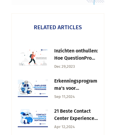
RELATED ARTICLES
Inzichten onthullen:
Hoe QuestionPro
CX de reis van de
Dec 29,2023
student verbetert
Erkenningsprogram
ma's voor
werknemers: Een
Sep 11,2024
complete gids
21 Beste Contact
Center Experience
Software in 2025
Apr 12,2024