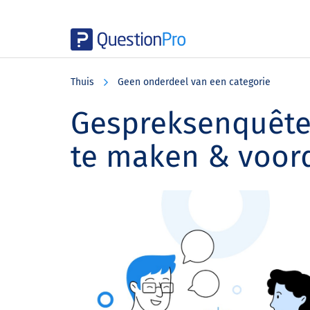
Skip
Skip
Skip
to
to
to
Thuis
Geen onderdeel van een categorie
main
primary
footer
content
sidebar
Gespreksenquête:
te maken & voor