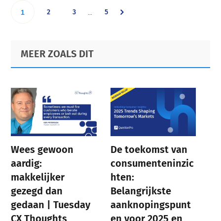
Interim
Go
Go
Go
Go
2
3
5
…
1
pages
omitted
to
to
to
to
Primary
Footer
MEER ZOALS DIT
page
page
page
Sidebar
page
Wees gewoon
De toekomst van
aardig:
consumenteninzic
makkelijker
hten:
gezegd dan
Belangrijkste
gedaan | Tuesday
aanknopingspunt
CX Thoughts
en voor 2025 en