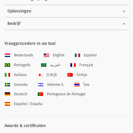
Oplossingen
Bedrijf
Vraagprocedure in uw taal
Nederlands
English
Español
Português
العربية
Français
Italiano
日本語
Türkçe
Svenska
Hebrew IL
ไทย
Deutsch
Portuguese de Portugal
Español / España
Awards & certificaten