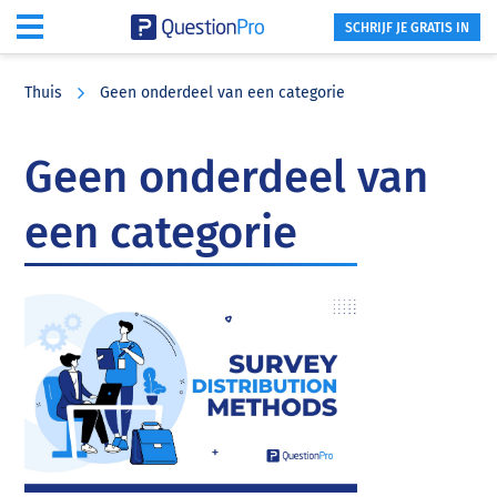
SCHRIJF JE GRATIS IN
Skip
Skip
Skip
to
to
to
Thuis
Geen onderdeel van een categorie
main
primary
footer
content
sidebar
Geen onderdeel van
een categorie