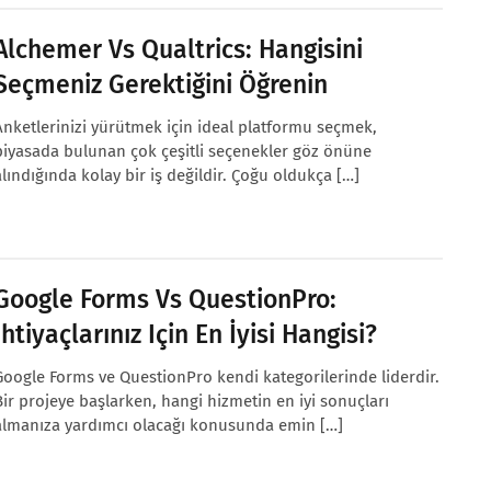
Alchemer Vs Qualtrics: Hangisini
Seçmeniz Gerektiğini Öğrenin
Anketlerinizi yürütmek için ideal platformu seçmek,
piyasada bulunan çok çeşitli seçenekler göz önüne
alındığında kolay bir iş değildir. Çoğu oldukça […]
Google Forms Vs QuestionPro:
İhtiyaçlarınız Için En İyisi Hangisi?
Google Forms ve QuestionPro kendi kategorilerinde liderdir.
Bir projeye başlarken, hangi hizmetin en iyi sonuçları
almanıza yardımcı olacağı konusunda emin […]