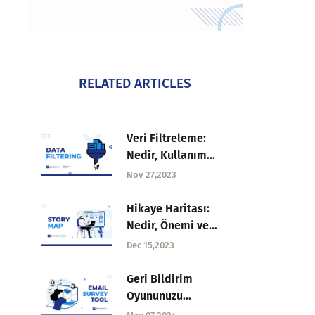
RELATED ARTICLES
Veri Filtreleme:
Nedir, Kullanım
Alanları, Faydaları
Nov 27,2023
ve Örnekler
Hikaye Haritası:
Nedir, Önemi ve
Nasıl Oluşturulur?
Dec 15,2023
Geri Bildirim
Oyununuzu
Geliştirmek İçin En