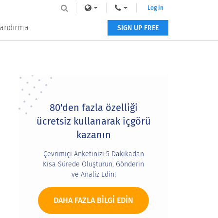
Log In
tlandırma
SIGN UP FREE
Primary
Sidebar
80'den fazla özelliği
ücretsiz kullanarak içgörü
kazanın
Çevrimiçi Anketinizi 5 Dakikadan
Kısa Sürede Oluşturun, Gönderin
ve Analiz Edin!
DAHA FAZLA BILGI EDIN