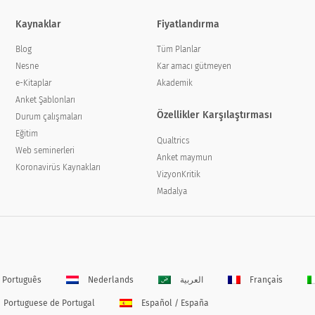
Kaynaklar
Fiyatlandırma
Blog
Tüm Planlar
Nesne
Kar amacı gütmeyen
e-Kitaplar
Akademik
Anket Şablonları
Özellikler Karşılaştırması
Durum çalışmaları
Eğitim
Qualtrics
Web seminerleri
Anket maymun
Koronavirüs Kaynakları
VizyonKritik
Madalya
Português
Nederlands
العربية
Français
Portuguese de Portugal
Español / España