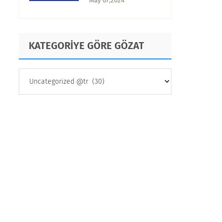
May 07,2024
İyi E-posta Anket
Aracı
KATEGORİYE GÖRE GÖZAT
KATEGORİYE
GÖRE
GÖZAT