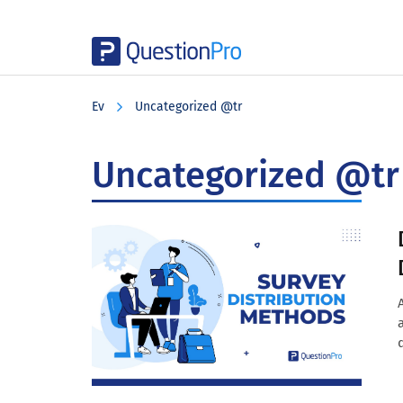
Skip
Skip
Skip
to
to
to
Ev
Uncategorized @tr
main
primary
footer
content
sidebar
Uncategorized @tr