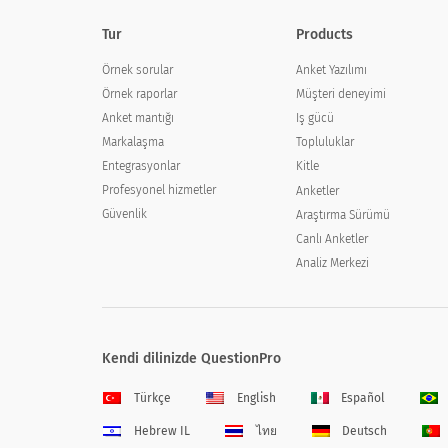
Tur
Products
Örnek sorular
Anket Yazılımı
Örnek raporlar
Müşteri deneyimi
Anket mantığı
Iş gücü
Markalaşma
Topluluklar
Entegrasyonlar
Kitle
Profesyonel hizmetler
Anketler
Güvenlik
Araştırma Sürümü
Canlı Anketler
Analiz Merkezi
Kendi dilinizde QuestionPro
Türkçe
English
Español
Hebrew IL
ไทย
Deutsch