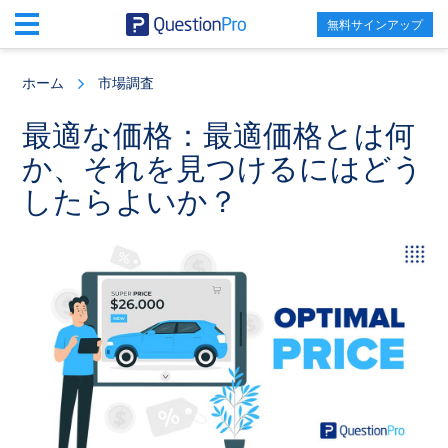
無料サインアップ
Skip
Skip
Skip
to
to
to
ホーム
市場調査
main
primary
footer
content
sidebar
最適な価格：最適価格とは何
か、それを見つけるにはどう
したらよいか？