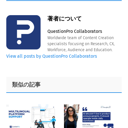
著者について
QuestionPro Collaborators
Worldwide team of Content Creation
specialists focusing on Research, CX,
Workforce, Audience and Education.
View all posts by QuestionPro Collaborators
Primary
Footer
類似の記事
Sidebar