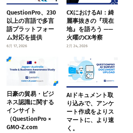
QuestionPro、230
CXにおけるAI：綺
以上の言語で多言
麗事抜きの『現在
語プラットフォー
地』を語ろう ——
ム対応を提供
火曜のCX考察
6月 17, 2026
2月 24, 2026
日豪の貿易・ビジ
AIドキュメント取
ネス認識に関する
り込みで、アンケ
インサイト
ート作成をよりス
（QuestionPro ×
マートに、より速
GMO-Z.com
く。