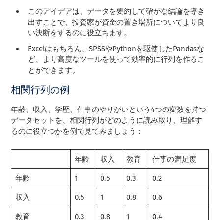
このアイデアは、データを要約して確かな結論を導き
出すことで、投資家が資金の置き場所についてより良
い決断をするのに役立ちます。
Excelはもちろん、SPSSやPythonを駆使したPandasな
ど、より高度なツールを使って効率的に行列を作るこ
とができます。
相関行列の例
年齢、収入、学歴、仕事のやりがいという4つの変数を持つ
データセットを、相関行列がどのように読み取り、理解す
るのに役立つかを例で見てみましょう：
年齢
収入
教育
仕事の満足度
年齢
1
0.5
0.3
0.2
収入
0.5
1
0.8
0.6
教育
0.3
0.8
1
0.4