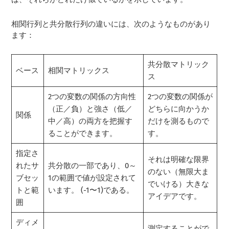
相関行列と共分散行列の違いには、次のようなものがあり
ます：
共分散マトリック
ベース
相関マトリックス
ス
2つの変数の関係の方向性
2つの変数の関係が
（正／負）と強さ（低／
どちらに向かうか
関係
中／高）の両方を把握す
だけを測るもので
ることができます。
す。
指定さ
それは明確な限界
れたサ
共分散の一部であり、0～
のない（無限大ま
ブセッ
1の範囲で値が設定されて
でいける）大きな
トと範
います。 (-1〜1)である。
アイデアです。
囲
ディメ
測定することがで