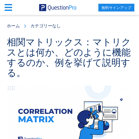
無料サインアップ
Skip
Skip
Skip
to
to
to
ホーム
カテゴリーなし
main
primary
footer
content
sidebar
相関マトリックス：マトリク
スとは何か、どのように機能
するのか、例を挙げて説明す
る。