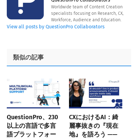
Worldwide team of Content Creation
specialists focusing on Research, CX,
Workforce, Audience and Education.
View all posts by QuestionPro Collaborators
Primary
Footer
類似の記事
Sidebar
QuestionPro、230
CXにおけるAI：綺
以上の言語で多言
麗事抜きの『現在
語プラットフォー
地』を語ろう ——