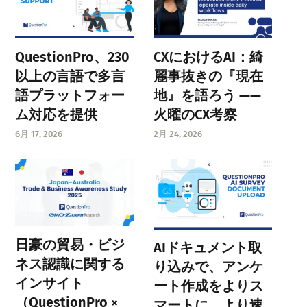
QuestionPro、230
CXにおけるAI：綺
以上の言語で多言
麗事抜きの『現在
語プラットフォー
地』を語ろう ——
ム対応を提供
火曜のCX考察
6月 17, 2026
2月 24, 2026
日豪の貿易・ビジ
AIドキュメント取
ネス認識に関する
り込みで、アンケ
インサイト
ート作成をよりス
（QuestionPro ×
マートに、より速