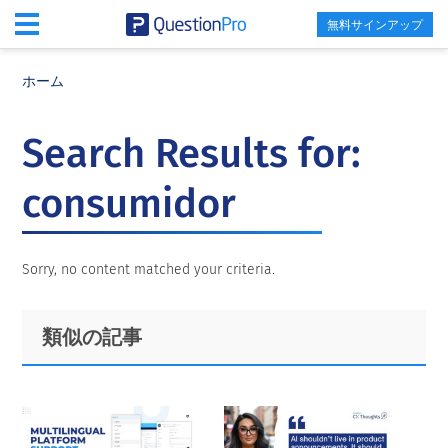
無料サインアップ
Skip
Skip
Skip
to
to
to
ホーム
main
primary
footer
content
sidebar
Search Results for:
consumidor
Sorry, no content matched your criteria.
Primary
Footer
類似の記事
Sidebar