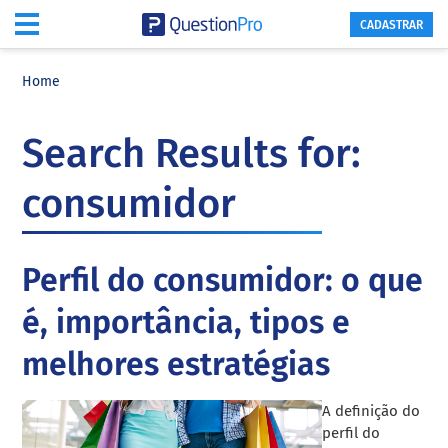
CADASTRAR
Skip
Skip
Skip
to
to
to
Home
main
primary
footer
content
sidebar
Search Results for:
consumidor
Perfil do consumidor: o que
é, importância, tipos e
melhores estratégias
A definição do
perfil do