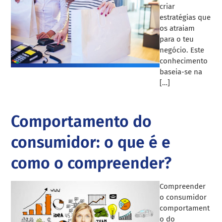
criar
estratégias que
os atraiam
para o teu
negócio. Este
conhecimento
baseia-se na
[…]
Comportamento do
consumidor: o que é e
como o compreender?
Compreender
o consumidor
comportament
o do