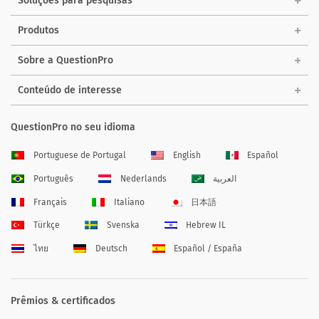
Soluções para pesquisas
Produtos
Sobre a QuestionPro
Conteúdo de interesse
QuestionPro no seu idioma
Portuguese de Portugal
English
Español
Português
Nederlands
العربية
Français
Italiano
日本語
Türkçe
Svenska
Hebrew IL
ไทย
Deutsch
Español / España
Prêmios & certificados