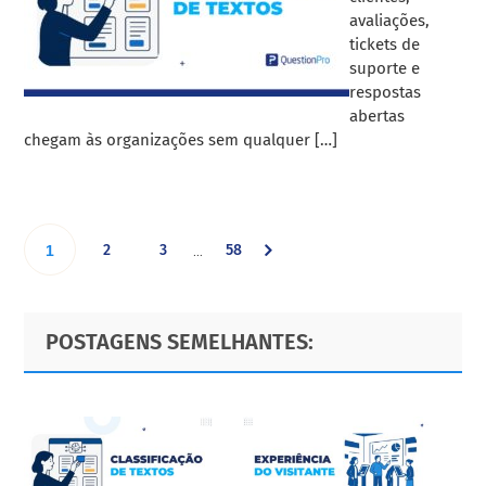
avaliações,
tickets de
suporte e
respostas
abertas
chegam às organizações sem qualquer […]
Interim
Go
Go
Go
Go
2
3
58
…
1
pages
omitted
to
to
to
to
Primary
Footer
POSTAGENS SEMELHANTES:
page
page
page
Sidebar
page