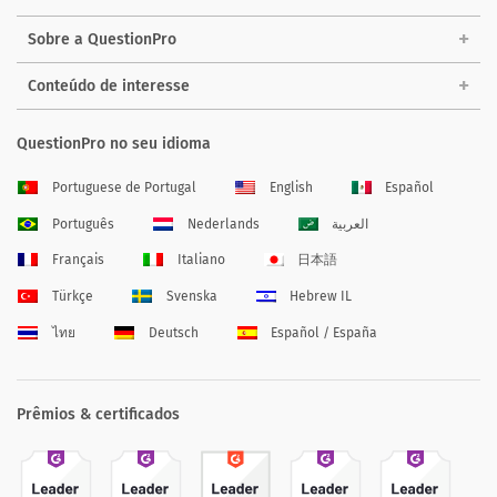
Sobre a QuestionPro
Conteúdo de interesse
QuestionPro no seu idioma
Portuguese de Portugal
English
Español
Português
Nederlands
العربية
Français
Italiano
日本語
Türkçe
Svenska
Hebrew IL
ไทย
Deutsch
Español / España
Prêmios & certificados