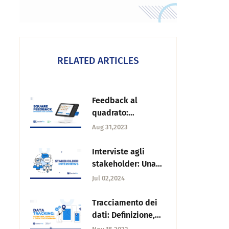
RELATED ARTICLES
Feedback al
quadrato:
Importanza nel
Aug 31,2023
percorso del
cliente di
Interviste agli
un'azienda
stakeholder: Una
guida per un
Jul 02,2024
coinvolgimento
efficace
Tracciamento dei
dati: Definizione,
vantaggi e