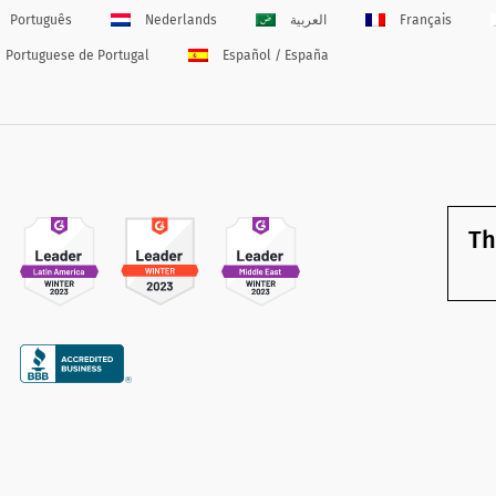
Português
Nederlands
العربية
Français
Portuguese de Portugal
Español / España
Th