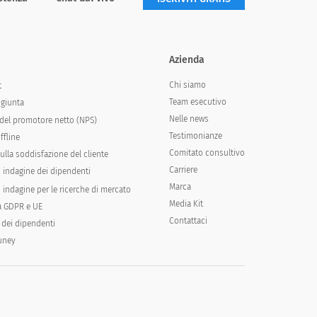
i
Azienda
Chi siamo
t
Team esecutivo
ngiunta
Nelle news
del promotore netto (NPS)
Testimonianze
ffline
Comitato consultivo
ulla soddisfazione del cliente
Carriere
i indagine dei dipendenti
Marca
 indagine per le ricerche di mercato
Media Kit
à GDPR e UE
Contattaci
 dei dipendenti
runey