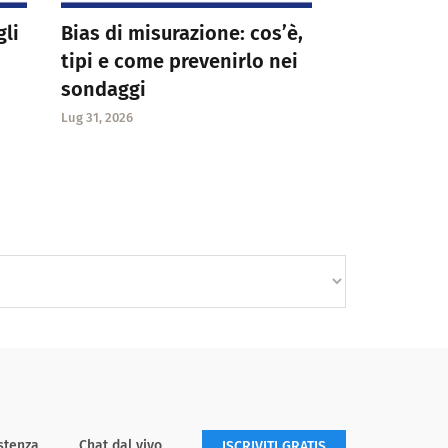
gli
Bias di misurazione: cos’è,
tipi e come prevenirlo nei
sondaggi
Lug 31, 2026
stenza
Chat dal vivo
ISCRIVITI GRATIS