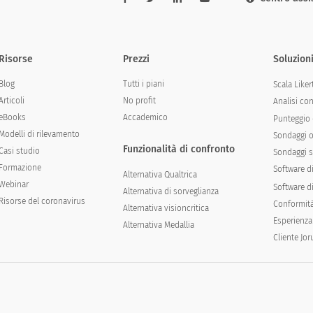
Risorse
Prezzi
Soluzion
Blog
Tutti i piani
Scala Liker
Articoli
No profit
Analisi co
eBooks
Accademico
Punteggio 
Modelli di rilevamento
Sondaggi o
Funzionalità di confronto
Casi studio
Sondaggi s
Formazione
Software d
Alternativa Qualtrica
Webinar
Software di
Alternativa di sorveglianza
Risorse del coronavirus
Conformit
Alternativa visioncritica
Esperienza
Alternativa Medallia
Cliente Jo