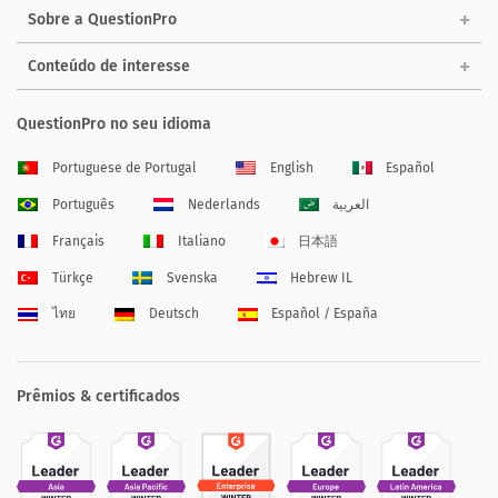
Sobre a QuestionPro
Conteúdo de interesse
QuestionPro no seu idioma
Portuguese de Portugal
English
Español
Português
Nederlands
العربية
Français
Italiano
日本語
Türkçe
Svenska
Hebrew IL
ไทย
Deutsch
Español / España
Prêmios & certificados