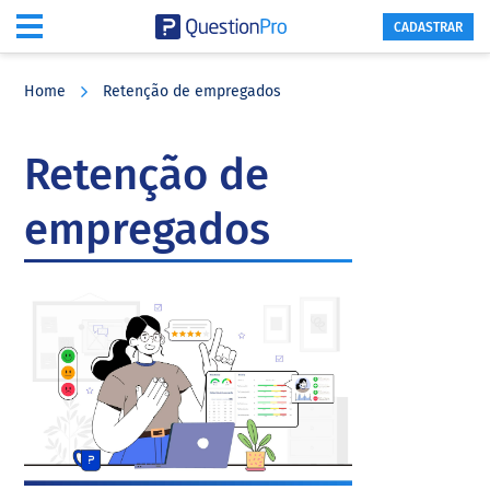
CADASTRAR
Skip
Skip
Skip
to
to
to
Home
Retenção de empregados
main
primary
footer
content
sidebar
Retenção de
empregados