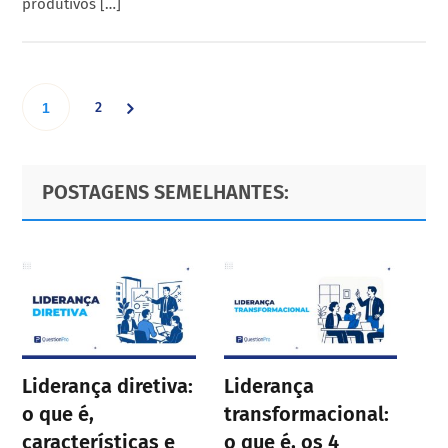
produtivos […]
Go
Go
2
1
to
to
Primary
Footer
POSTAGENS SEMELHANTES:
page
Sidebar
page
Liderança diretiva:
Liderança
o que é,
transformacional:
características e
o que é, os 4