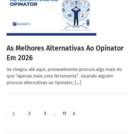
As Melhores Alternativas Ao Opinator
Em 2026
Se chegou até aqui, provavelmente procura algo mais do
que “apenas mais uma ferramenta” Quando alguém
procura alternativas ao Opinator, […]
Interim
Go
Go
Go
Go
2
3
17
…
1
pages
omitted
to
to
to
to