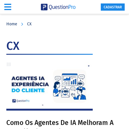
CADASTRAR
Skip
Skip
Skip
to
to
to
Home
CX
main
primary
footer
content
sidebar
CX
Como Os Agentes De IA Melhoram A