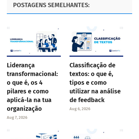
Primary
Footer
POSTAGENS SEMELHANTES:
page
page
page
Sidebar
page
Liderança
Classificação de
transformacional:
textos: o que é,
o que é, os 4
tipos e como
pilares e como
utilizar na análise
aplicá-la na tua
de feedback
organização
Aug 6, 2026
Aug 7, 2026