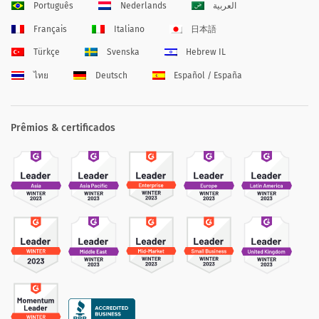
Português
Nederlands
العربية
Français
Italiano
日本語
Türkçe
Svenska
Hebrew IL
ไทย
Deutsch
Español / España
Prêmios & certificados