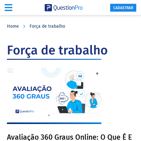
CADASTRAR
Skip
Skip
Skip
to
to
to
Home
Força de trabalho
main
primary
footer
content
sidebar
Força de trabalho
Avaliação 360 Graus Online: O Que É E