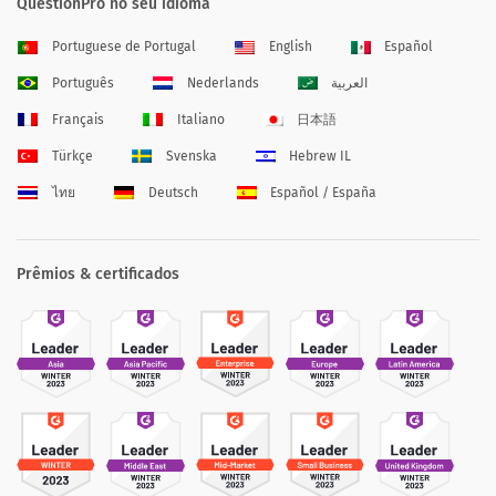
QuestionPro no seu idioma
Portuguese de Portugal
English
Español
Português
Nederlands
العربية
Français
Italiano
日本語
Türkçe
Svenska
Hebrew IL
ไทย
Deutsch
Español / España
Prêmios & certificados