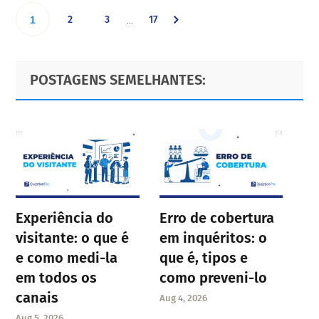
Interim
Go
Go
Go
Go
2
3
17
…
1
pages
omitted
to
to
to
to
Primary
Footer
POSTAGENS SEMELHANTES:
page
page
page
Sidebar
page
Experiência do
Erro de cobertura
visitante: o que é
em inquéritos: o
e como medi-la
que é, tipos e
em todos os
como preveni-lo
canais
Aug 4, 2026
Aug 5, 2026