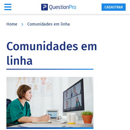
CADASTRAR
Skip
Skip
Skip
to
to
to
Home
Comunidades em linha
main
primary
footer
content
sidebar
Comunidades em
linha