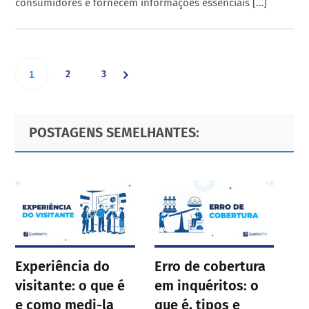
consumidores e fornecem informações essenciais […]
Go
Go
Go
2
3
1
to
to
to
Primary
Footer
POSTAGENS SEMELHANTES:
page
page
Sidebar
page
Experiência do
Erro de cobertura
visitante: o que é
em inquéritos: o
e como medi-la
que é, tipos e