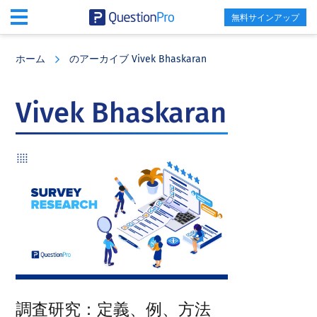
無料サインアップ
Skip
Skip
Skip
to
to
to
ホーム
のアーカイブ Vivek Bhaskaran
main
primary
footer
content
sidebar
Vivek Bhaskaran
調査研究：定義、例、方法