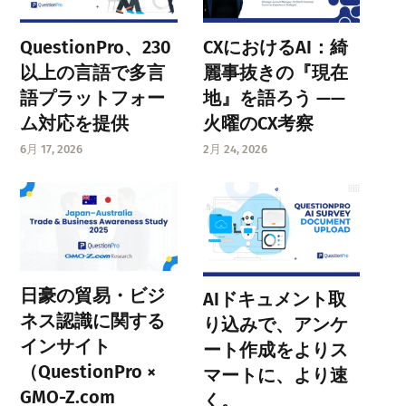
QuestionPro、230
CXにおけるAI：綺
以上の言語で多言
麗事抜きの『現在
語プラットフォー
地』を語ろう ——
ム対応を提供
火曜のCX考察
6月 17, 2026
2月 24, 2026
日豪の貿易・ビジ
AIドキュメント取
ネス認識に関する
り込みで、アンケ
インサイト
ート作成をよりス
（QuestionPro ×
マートに、より速
GMO-Z.com
く。