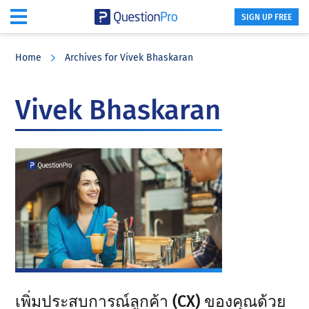
SIGN UP FREE
Skip
Skip
Skip
to
to
to
Home
Archives for Vivek Bhaskaran
main
primary
footer
content
sidebar
Vivek Bhaskaran
เพิ่มประสบการณ์ลูกค้า (CX) ของคุณด้วย