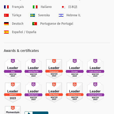
Français
Italiano
日本語
Türkçe
Svenska
Hebrew IL
Deutsch
Portuguese de Portugal
Español / España
Awards & certificates