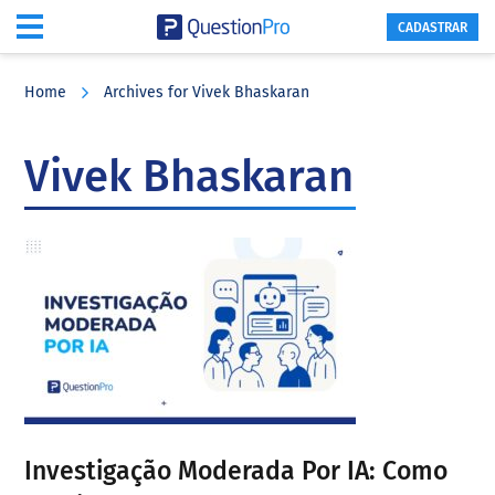
CADASTRAR
Skip
Skip
Skip
to
to
to
Home
Archives for Vivek Bhaskaran
main
primary
footer
content
sidebar
Vivek Bhaskaran
Investigação Moderada Por IA: Como