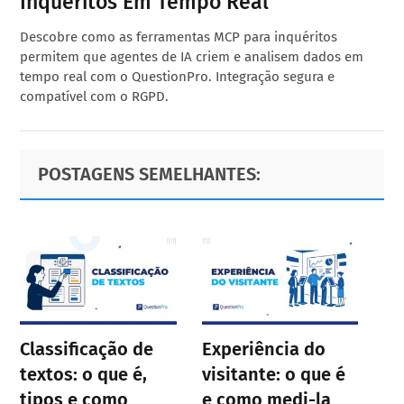
Inquéritos Em Tempo Real
Descobre como as ferramentas MCP para inquéritos
permitem que agentes de IA criem e analisem dados em
tempo real com o QuestionPro. Integração segura e
compatível com o RGPD.
Primary
Footer
POSTAGENS SEMELHANTES:
Sidebar
Classificação de
Experiência do
textos: o que é,
visitante: o que é
tipos e como
e como medi-la