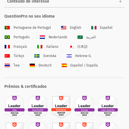
Conteúdo de interesse
QuestionPro no seu idioma
Portuguese de Portugal
English
Español
Português
Nederlands
العربية
Français
Italiano
日本語
Türkçe
Svenska
Hebrew IL
ไทย
Deutsch
Español / España
Prêmios & certificados