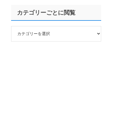
カテゴリーごとに閲覧
カ
テ
ゴ
リ
ー
ご
と
に
閲
覧