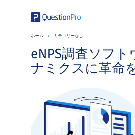
Skip
Skip
Skip
to
to
to
ホーム
カテゴリーなし
main
primary
footer
content
sidebar
eNPS調査ソフ
ナミクスに革命