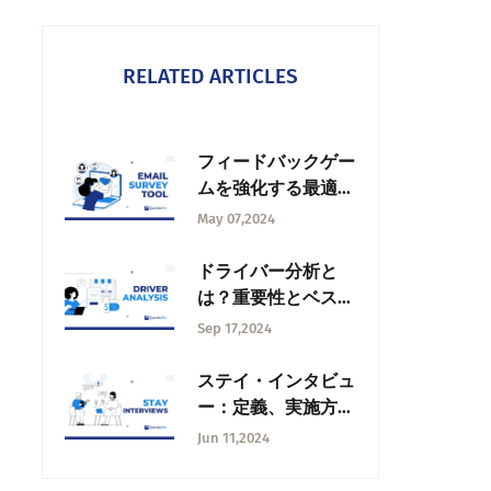
RELATED ARTICLES
フィードバックゲー
ムを強化する最適な
メールアンケートツ
May 07,2024
ール
ドライバー分析と
は？重要性とベスト
プラクティス
Sep 17,2024
ステイ・インタビュ
ー：定義、実施方
法、15の質問
Jun 11,2024