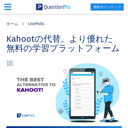
無料サインアップ
Skip
Skip
Skip
to
to
to
ホーム
LivePolls
main
primary
footer
content
sidebar
Kahootの代替。より優れた
無料の学習プラットフォーム