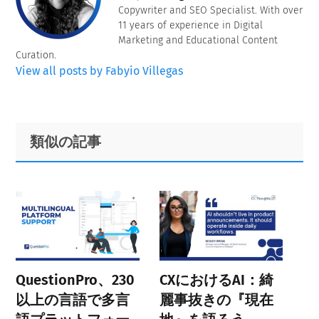
Copywriter and SEO Specialist. With over
11 years of experience in Digital
Marketing and Educational Content
Curation.
View all posts by Fabyio Villegas
Primary
Footer
類似の記事
Sidebar
QuestionPro、230
CXにおけるAI：綺
以上の言語で多言
麗事抜きの『現在