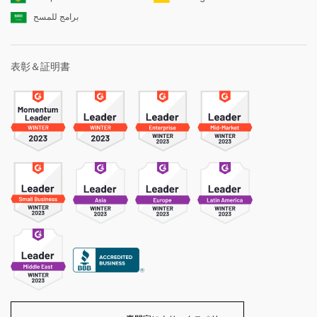
برامج للمسح
表彰＆証明書