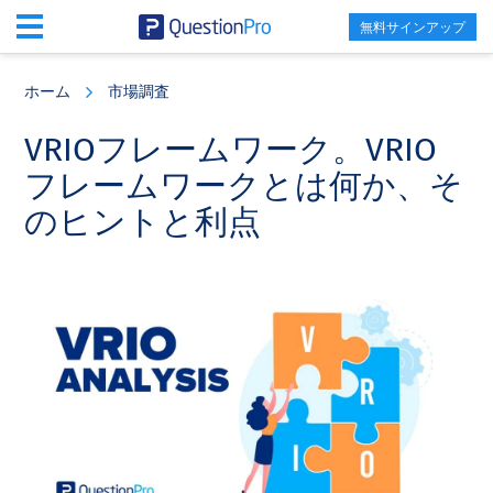
無料サインアップ
Skip
Skip
Skip
to
to
to
ホーム
市場調査
main
primary
footer
content
sidebar
VRIOフレームワーク。VRIO
フレームワークとは何か、そ
のヒントと利点