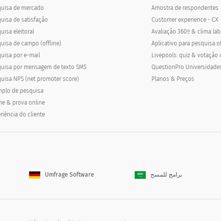
quisa de mercado
Amostra de respondentes
uisa de satisfação
Customer experience - CX
uisa eleitoral
Avaliação 360º & clima lab
uisa de campo (offline)
Aplicativo para pesquisa of
uisa por e-mail
Livepools: quiz & votação 
uisa por mensagem de texto SMS
QuestionPro Universidade
uisa NPS (net promoter score)
Planos & Preços
plo de pesquisa
e & prova online
riência do cliente
Umfrage Software
برامج للمسح