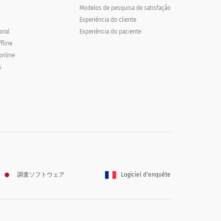
Modelos de pesquisa de satisfação
Experiência do cliente
oral
Experiência do paciente
fline
online
s
調査ソフトウェア
Logiciel d'enquête