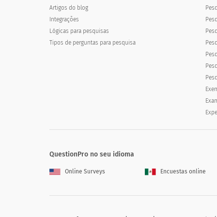
Artigos do blog
Pes
Integrações
Pesq
Lógicas para pesquisas
Pesq
Tipos de perguntas para pesquisa
Pesq
Pesq
Pesq
Pesq
Exem
Exam
Expe
QuestionPro no seu idioma
Online Surveys
Encuestas online