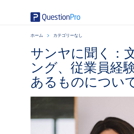
Skip
Skip
Skip
to
to
to
ホーム
カテゴリーなし
main
primary
footer
content
sidebar
サンヤに聞く：
ング、従業員経
あるものについ