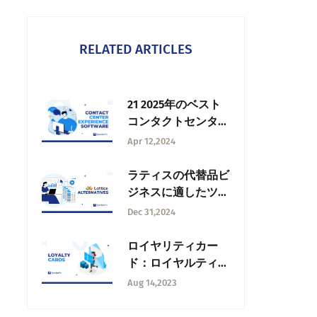
RELATED ARTICLES
21 2025年のベスト
コンタクトセンタ
ー・エクスペリエン
Apr 12,2024
ス・ソフトウェア
ラティスの代替品ビ
ジネスに適したツー
ルの選択
Dec 31,2024
ロイヤリティカー
ド：ロイヤルティカ
ードとは何か？
Aug 14,2023