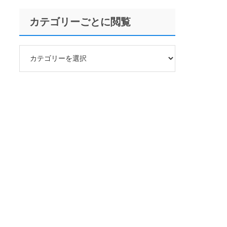
カテゴリーごとに閲覧
カ
テ
ゴ
リ
ー
ご
と
に
閲
覧