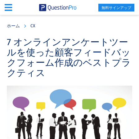
無料サインアップ
Skip
Skip
Skip
to
to
to
ホーム
CX
main
primary
footer
content
sidebar
7 オンラインアンケートツー
ルを使った顧客フィードバッ
クフォーム作成のベストプラ
クティス