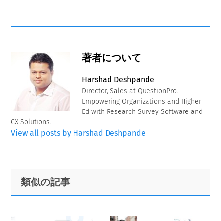
著者について
Harshad Deshpande
Director, Sales at QuestionPro.
Empowering Organizations and Higher
Ed with Research Survey Software and
CX Solutions.
View all posts by Harshad Deshpande
Primary
Footer
類似の記事
Sidebar