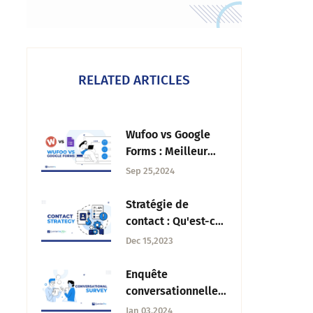
RELATED ARTICLES
Wufoo vs Google
Forms : Meilleur
générateur
Sep 25,2024
d'enquêtes et de
formulaires
Stratégie de
contact : Qu'est-ce
que c'est et quels
Dec 15,2023
sont les éléments
clés pour en créer
Enquête
une ?
conversationnelle :
Qu'est-ce que c'est,
Jan 03,2024