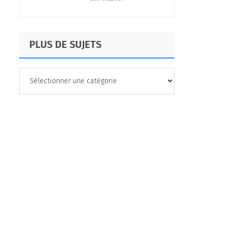
comment la créer
et quels en sont les
avantages
PLUS DE SUJETS
PLUS
DE
SUJETS