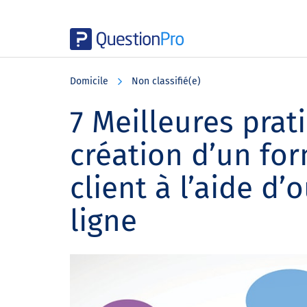
Skip
Skip
Skip
to
to
to
Domicile
Non classifié(e)
main
primary
footer
content
sidebar
7 Meilleures prat
création d’un fo
client à l’aide d’
ligne