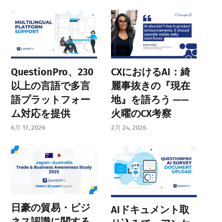
QuestionPro、230
CXにおけるAI：綺
以上の言語で多言
麗事抜きの『現在
語プラットフォー
地』を語ろう ——
ム対応を提供
火曜のCX考察
6月 17, 2026
2月 24, 2026
日豪の貿易・ビジ
AIドキュメント取
ネス認識に関する