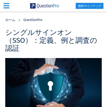
無料サインアップ
Skip
Skip
Skip
to
to
to
ホーム
QuestionPro
main
primary
footer
content
sidebar
シングルサインオン
（SSO）：定義、例と調査の
認証