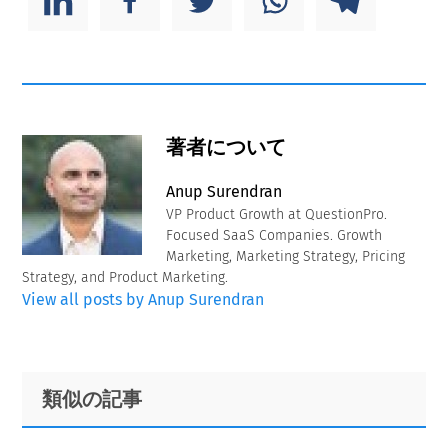
著者について
Anup Surendran
VP Product Growth at QuestionPro.
Focused SaaS Companies. Growth
Marketing, Marketing Strategy, Pricing
Strategy, and Product Marketing.
View all posts by Anup Surendran
Primary
Footer
類似の記事
Sidebar