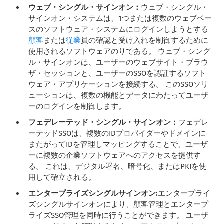
ウェブ・シングル・サインオン：
ウェブ・シングル・
サインオン・システムは、1つまたは複数のウェブベー
スのソフトウェア・システムにログインしようとする
顧客
または
従業
員の確認と受け入れを制御するために
使用されるソフトウェアのりである。 ウェブ・シング
ル・サインオンは、ユーザーのウェブサイト・ブラウ
ザ・セッションと、ユーザーのSSOを認証するソフト
ウェア・アプリケーションを接続する。 このSSOソリ
ューションは、複数の機能とデータにわたってユーザ
ーのログインを制御します。
フェデレーテッド・シングル・サインオン：
フェデレ
ーテッドSSOは、複数のIDプロバイダーやドメインに
またがってIDを管理しマッピングすることで、ユーザ
ーに複数の企業ソフトウェアへのアクセスを提供す
る。 これは、デジタル署名、暗号化、またはPKIを使
用して確立される。
エンタープライズシングルサインオン:
エンタープライ
ズシングルサインオンにより、顧客管理とエンタープ
ライズSSO管理を同時に行うことができます。 ユーザ