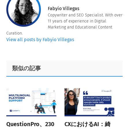
Fabyio Villegas
Copywriter and SEO Specialist. With over
11 years of experience in Digital
Marketing and Educational Content
Curation.
View all posts by Fabyio Villegas
Primary
Footer
類似の記事
Sidebar
QuestionPro、230
CXにおけるAI：綺