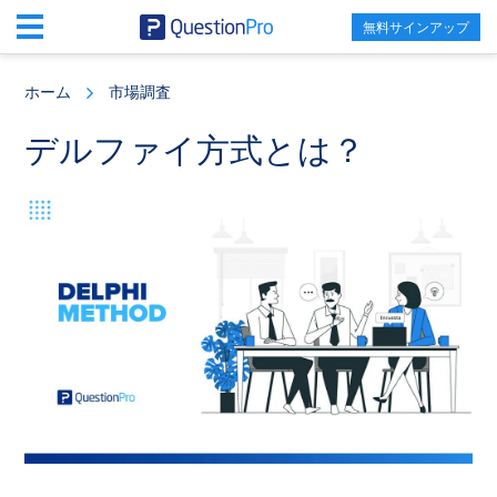
無料サインアップ
Skip
Skip
Skip
to
to
to
ホーム
市場調査
main
primary
footer
content
sidebar
デルファイ方式とは？