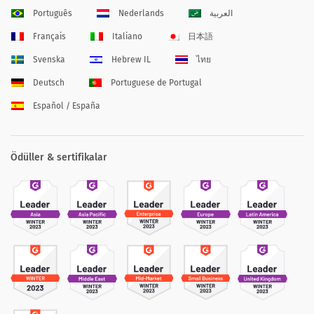
Português
Nederlands
العربية
Français
Italiano
日本語
Svenska
Hebrew IL
ไทย
Deutsch
Portuguese de Portugal
Español / España
Ödüller & sertifikalar