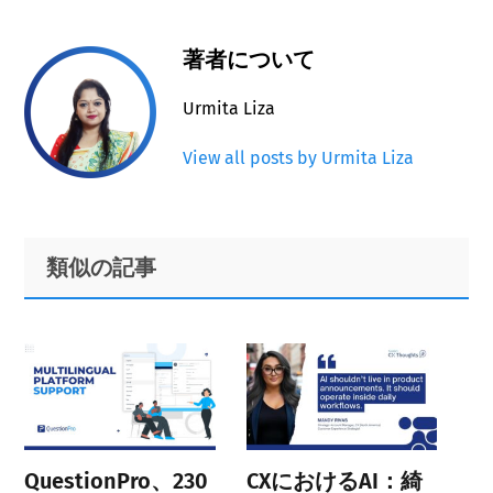
著者について
Urmita Liza
View all posts by Urmita Liza
Primary
Footer
類似の記事
Sidebar
QuestionPro、230
CXにおけるAI：綺