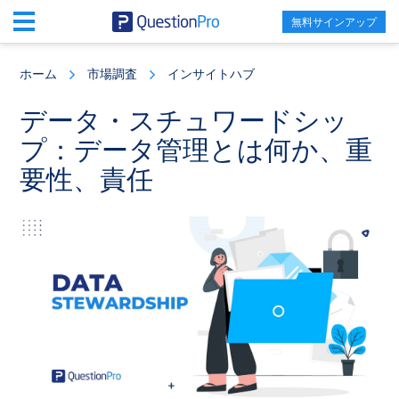
無料サインアップ
Skip
Skip
Skip
to
to
to
ホーム
市場調査
インサイトハブ
main
primary
footer
content
sidebar
データ・スチュワードシッ
プ：データ管理とは何か、重
要性、責任