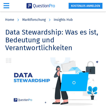
KOSTENLOS ANMELDEN
Skip
Skip
Skip
to
to
to
Home
Marktforschung
Insights Hub
main
primary
footer
content
sidebar
Data Stewardship: Was es ist,
Bedeutung und
Verantwortlichkeiten