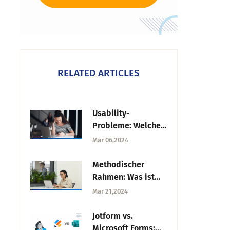
RELATED ARTICLES
Usability-
Probleme: Welche
gibt es und wie
Mar 06,2024
werden sie gelöst?
Methodischer
Rahmen: Was ist
das und wie geht
Mar 21,2024
man damit um?
Jotform vs.
Microsoft Forms: