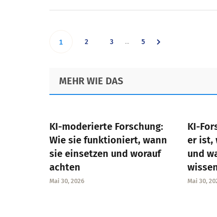
Interim
…
Go
Go
Go
Go
2
3
5
1
pages
omitted
to
to
to
to
Footer
MEHR WIE DAS
page
page
page
page
KI-moderierte Forschung:
KI-For
Wie sie funktioniert, wann
er ist,
sie einsetzen und worauf
und w
achten
wisse
Mai 30, 2026
Mai 30, 20