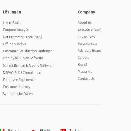
Lösungen
Company
About us
Likert-Skala
Executive Team
Conjoint Analyse
In the news
Net Promoter Score (NPS)
Testimonials
Offline Surveys
Advisory Board
Customer Satisfaction Umfragen
Careers
Employee Survey Software
Brand
Market Research Survey Software
Media Kit
DSGVO & EU Compliance
Contact Us
Employee Experience
Customer Journey
Synthetische Daten
Italiano
日本語
Türkçe