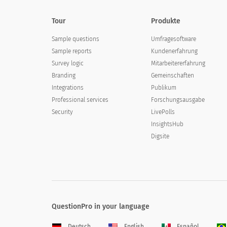
Tour
Produkte
Sample questions
Umfragesoftware
Sample reports
Kundenerfahrung
Survey logic
Mitarbeitererfahrung
Branding
Gemeinschaften
Integrations
Publikum
Professional services
Forschungsausgabe
Security
LivePolls
InsightsHub
Digsite
QuestionPro in your language
Deutsch
English
Español