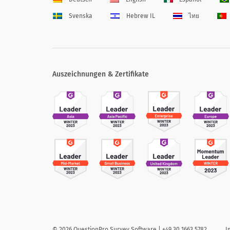
Svenska
Hebrew IL
ไทย
Auszeichnungen & Zertifikate
©
2026
QuestionPro Survey Software | +49 30 1663 5782
I