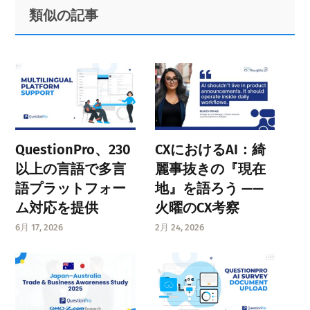
Primary
Footer
類似の記事
Sidebar
QuestionPro、230
CXにおけるAI：綺
以上の言語で多言
麗事抜きの『現在
語プラットフォー
地』を語ろう ——
ム対応を提供
火曜のCX考察
6月 17, 2026
2月 24, 2026