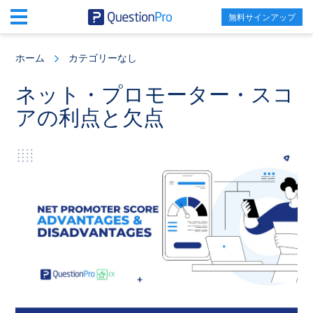
無料サインアップ
Skip
Skip
Skip
to
to
to
ホーム
カテゴリーなし
main
primary
footer
content
sidebar
ネット・プロモーター・スコ
アの利点と欠点