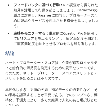
フィードバックに基づく行動：
NPS調査から得られた
知見を活用して行動を起こしましょう。Detractorsの
懸念に対処し、Passivesに関与し、プロモーターのた
めに製品やサービスを向上させる機会を見つけましょ
う。
進捗をモニターする：
継続的にQuestionProを使用し
てNPSスコアをモニタリングし、顧客満足度を測定し
て顧客満足度を向上させるプロセスを繰り返します。
結論
ネット・プロモーター・スコアは、企業が顧客ロイヤルテ
ィと総合的な満足度を測定するための貴重なツールです。
そのため、ネット・プロモーター・スコアのメリットとデ
メリットを知ることは不可欠です。
単純化しすぎ、文脈の欠如、補足データの必要性など、そ
の限界を認識することが重要である。そのシンプルさ、標
準化、予測力により、多くの組織で人気のある選択肢とな
っている。