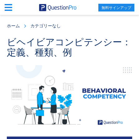
無料サインアップ
Skip
Skip
Skip
to
to
to
ホーム
カテゴリーなし
main
primary
footer
content
sidebar
ビヘイビアコンピテンシー：
定義、種類、例