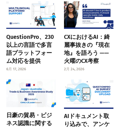
QuestionPro、230
CXにおけるAI：綺
以上の言語で多言
麗事抜きの『現在
語プラットフォー
地』を語ろう ——
ム対応を提供
火曜のCX考察
6月 17, 2026
2月 24, 2026
日豪の貿易・ビジ
AIドキュメント取
ネス認識に関する
り込みで、アンケ