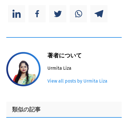
著者について
Urmita Liza
View all posts by Urmita Liza
Primary
Footer
類似の記事
Sidebar