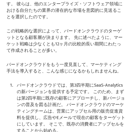
す。 彼らは、他のエンタープライズ・ソフトウェア領域に
おける自分たちの業界の潜在的な市場を意図的に見送るこ
とを選択したのです。
この戦略的な選択によって、バードオンクラウドのターゲ
ットとなる顧客層が決まります。 先に述べたように、マー
ケット戦略は少なくとも12ヶ月の比較的長い期間にわたっ
て作成されることが多い。
バードオンクラウドをもう一度見直して、マーケティング
手法を導入すると、こんな感じになるかもしれませんね。
バードオンクラウドでは、第3四半期にSaaS-Analytics
の新バージョンを提供する予定です。 このため、まず
は第2四半期に既存の顧客にアプローチし、新バージョ
ンの普及を図る計画だ。 バードオンクラウドのマーケ
ティングチームは、営業にアップセル用の販売促進資
料を提供し、広告やEメールで現在の顧客をターゲット
にしています。 そこで、既存の消費者にアップセルを
することから始める。