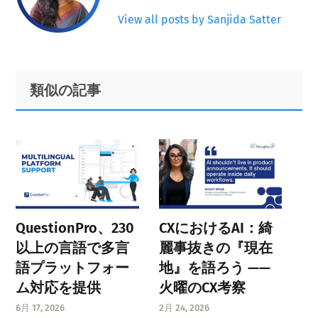
View all posts by Sanjida Satter
Primary
Footer
類似の記事
Sidebar
QuestionPro、230
CXにおけるAI：綺
以上の言語で多言
麗事抜きの『現在
語プラットフォー
地』を語ろう ——
ム対応を提供
火曜のCX考察
6月 17, 2026
2月 24, 2026