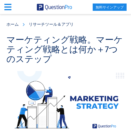
無料サインアップ
Skip
Skip
Skip
to
to
to
ホーム
リサーチツール＆アプリ
main
primary
footer
content
sidebar
マーケティング戦略。マーケ
ティング戦略とは何か＋7つ
のステップ