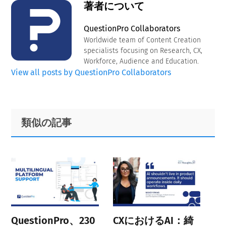
著者について
QuestionPro Collaborators
Worldwide team of Content Creation
specialists focusing on Research, CX,
Workforce, Audience and Education.
View all posts by QuestionPro Collaborators
Primary
Footer
類似の記事
Sidebar
QuestionPro、230
CXにおけるAI：綺