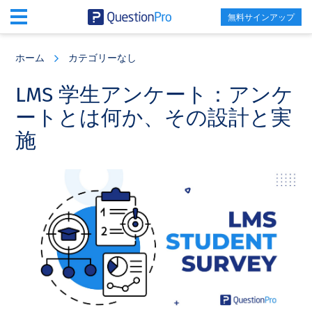
無料サインアップ
Skip
Skip
Skip
to
to
to
ホーム
カテゴリーなし
main
primary
footer
content
sidebar
LMS 学生アンケート：アンケ
ートとは何か、その設計と実
施