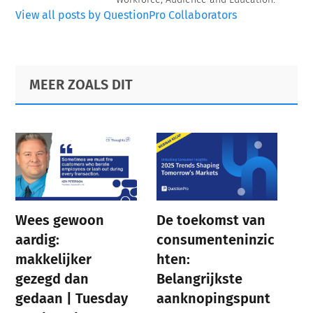
View all posts by QuestionPro Collaborators
Primary
Footer
MEER ZOALS DIT
Sidebar
Wees gewoon
De toekomst van
aardig:
consumenteninzic
makkelijker
hten:
gezegd dan
Belangrijkste
gedaan | Tuesday
aanknopingspunt