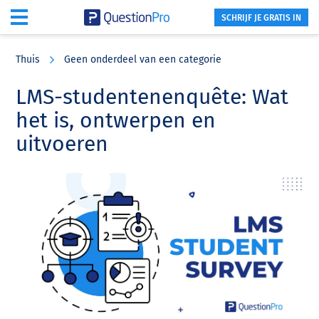
SCHRIJF JE GRATIS IN
Skip
Skip
Skip
to
to
to
Thuis
Geen onderdeel van een categorie
main
primary
footer
content
sidebar
LMS-studentenenquête: Wat
het is, ontwerpen en
uitvoeren