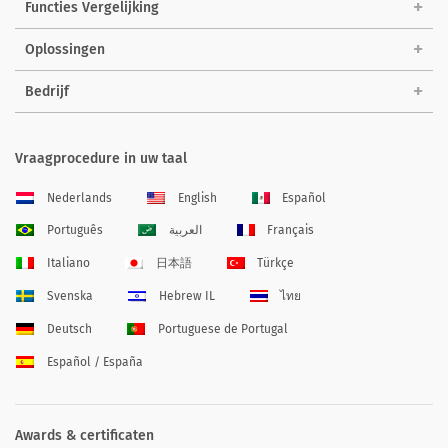
Functies Vergelijking
Oplossingen
Bedrijf
Vraagprocedure in uw taal
Nederlands
English
Español
Português
العربية
Français
Italiano
日本語
Türkçe
Svenska
Hebrew IL
ไทย
Deutsch
Portuguese de Portugal
Español / España
Awards & certificaten