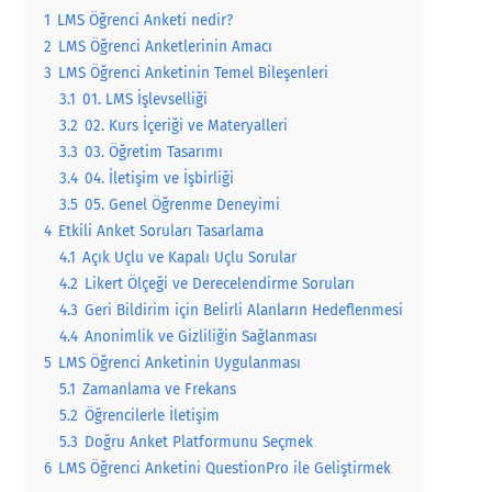
1
LMS Öğrenci Anketi nedir?
2
LMS Öğrenci Anketlerinin Amacı
3
LMS Öğrenci Anketinin Temel Bileşenleri
3.1
01. LMS İşlevselliği
3.2
02. Kurs İçeriği ve Materyalleri
3.3
03. Öğretim Tasarımı
3.4
04. İletişim ve İşbirliği
3.5
05. Genel Öğrenme Deneyimi
4
Etkili Anket Soruları Tasarlama
4.1
Açık Uçlu ve Kapalı Uçlu Sorular
4.2
Likert Ölçeği ve Derecelendirme Soruları
4.3
Geri Bildirim için Belirli Alanların Hedeflenmesi
4.4
Anonimlik ve Gizliliğin Sağlanması
5
LMS Öğrenci Anketinin Uygulanması
5.1
Zamanlama ve Frekans
5.2
Öğrencilerle İletişim
5.3
Doğru Anket Platformunu Seçmek
6
LMS Öğrenci Anketini QuestionPro ile Geliştirmek