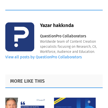
Yazar hakkında
QuestionPro Collaborators
Worldwide team of Content Creation
specialists focusing on Research, CX,
Workforce, Audience and Education.
View all posts by QuestionPro Collaborators
Primary
Footer
MORE LIKE THIS
Sidebar