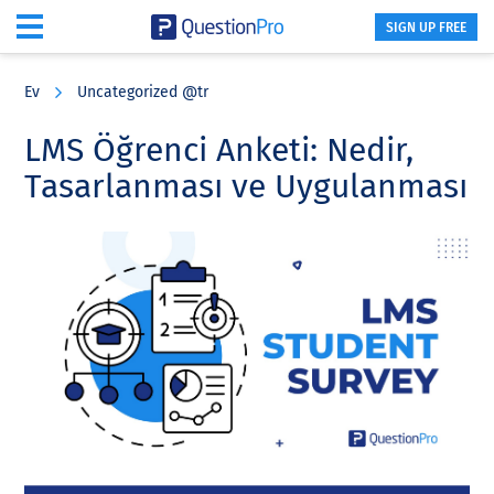
SIGN UP FREE
Skip
Skip
Skip
to
to
to
Ev
Uncategorized @tr
main
primary
footer
content
sidebar
LMS Öğrenci Anketi: Nedir,
Tasarlanması ve Uygulanması