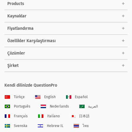
Products
Kaynaklar
Fiyatlandırma
Özellikler Karşılaştırması
Çözümler
Şirket
Kendi dilinizde QuestionPro
Türkçe
English
Español
Português
Nederlands
العربية
Français
Italiano
日本語
Svenska
Hebrew IL
ไทย