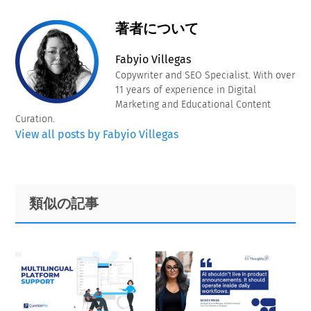
著者について
Fabyio Villegas
Copywriter and SEO Specialist. With over
11 years of experience in Digital
Marketing and Educational Content
Curation.
View all posts by Fabyio Villegas
Primary
Footer
類似の記事
Sidebar