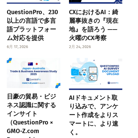
QuestionPro、230
CXにおけるAI：綺
以上の言語で多言
麗事抜きの『現在
語プラットフォー
地』を語ろう ——
ム対応を提供
火曜のCX考察
6月 17, 2026
2月 24, 2026
日豪の貿易・ビジ
AIドキュメント取
ネス認識に関する
り込みで、アンケ
インサイト
ート作成をよりス
（QuestionPro ×
マートに、より速
GMO-Z.com
く。