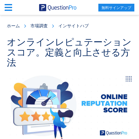
無料サインアップ
Skip
Skip
Skip
to
to
to
ホーム
市場調査
インサイトハブ
main
primary
footer
content
sidebar
オンラインレピュテーション
スコア。定義と向上させる方
法