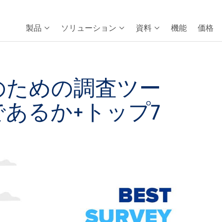
製品
ソリューション
資料
機能
価格
のための調査ツー
あるか+トップ7