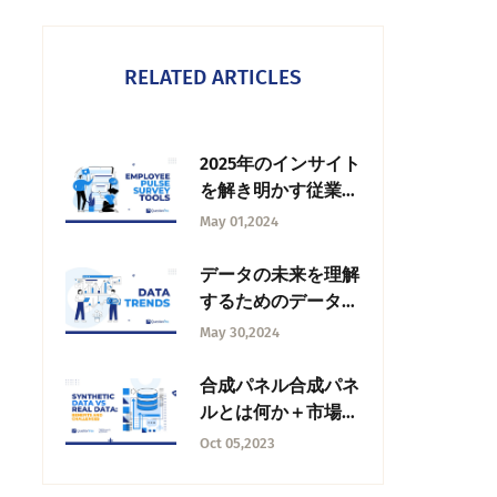
RELATED ARTICLES
2025年のインサイト
を解き明かす従業員
パルス調査ツールト
May 01,2024
ップ12
データの未来を理解
するためのデータト
レンドトップ8
May 30,2024
合成パネル合成パネ
ルとは何か＋市場調
査の強化
Oct 05,2023