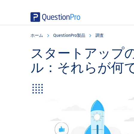
Skip
Skip
Skip
to
to
to
ホーム
QuestionPro製品
調査
main
primary
footer
content
sidebar
スタートアップ
ル：それらが何で