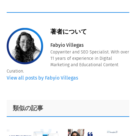
著者について
Fabyio Villegas
Copywriter and SEO Specialist. With over
11 years of experience in Digital
Marketing and Educational Content
Curation.
View all posts by Fabyio Villegas
Primary
Footer
類似の記事
Sidebar