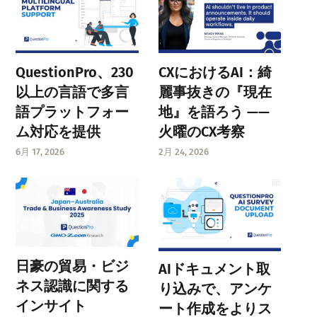
QuestionPro、230
CXにおけるAI：綺
以上の言語で多言
麗事抜きの『現在
語プラットフォー
地』を語ろう ——
ム対応を提供
火曜のCX考察
6月 17, 2026
2月 24, 2026
日豪の貿易・ビジ
AIドキュメント取
ネス認識に関する
り込みで、アンケ
インサイト
ート作成をよりス