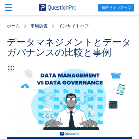
無料サインアップ
Skip
Skip
Skip
to
to
to
ホーム
市場調査
インサイトハブ
main
primary
footer
content
sidebar
データマネジメントとデータ
ガバナンスの比較と事例