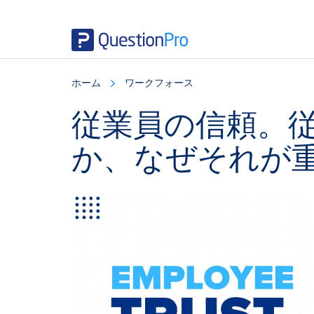
Skip
Skip
Skip
to
to
to
ホーム
ワークフォース
main
primary
footer
content
sidebar
従業員の信頼。
か、なぜそれが