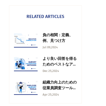
RELATED ARTICLES
負の相関：定義、
例、見つけ方
Jul 09,2024
より良い回答を得る
ためのベストなアン
ケート配信方法10選
Dec 25,2024
組織力向上のための
従業員調査ツールベ
スト12
Apr 25,2024