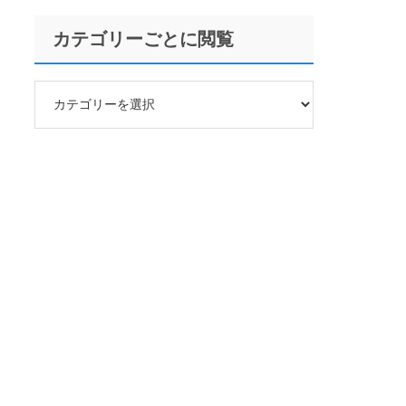
カテゴリーごとに閲覧
カ
テ
ゴ
リ
ー
ご
と
に
閲
覧