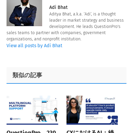
Adi Bhat
Aditya Bhat, a.k.a. ‘Adi’, is a thought
leader in market strategy and business
development. He leads QuestionPro's
sales teams to partner with companies, government
organizations, and nonprofit institution.
View all posts by Adi Bhat
Primary
Footer
類似の記事
Sidebar
QuestionPro、230
CXにおけるAI：綺