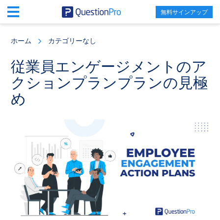
無料サインアップ
Skip
Skip
Skip
to
to
to
ホーム
カテゴリーなし
main
primary
footer
content
sidebar
従業員エンゲージメントのア
クションプランプランの見極
め