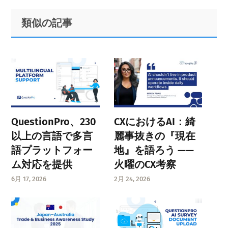
Primary
Footer
類似の記事
Sidebar
QuestionPro、230
CXにおけるAI：綺
以上の言語で多言
麗事抜きの『現在
語プラットフォー
地』を語ろう ——
ム対応を提供
火曜のCX考察
6月 17, 2026
2月 24, 2026