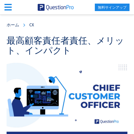
無料サインアップ
Skip
Skip
Skip
to
to
to
ホーム
CX
main
primary
footer
content
sidebar
最高顧客責任者責任、メリッ
ト、インパクト