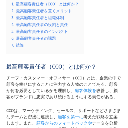
1.
最高顧客責任者（CCO）とは何か？
2.
最高顧客責任者を置くメリット
3.
最高顧客責任者と組織体制
4.
最高顧客責任者の役割と責任
5.
最高顧客責任者のインパクト
6.
最高顧客責任者の課題
7.
結論
最高顧客責任者（CCO）とは何か？
チーフ・カスタマー・オフィサー（CCO）とは、企業の中で
顧客を幸せにすることに注力する人物のことである。顧客
が何を必要としているかを理解し、
顧客体験を
改善し、顧
客がブランドに忠実であり続けるようにする責任がある。
CCOは、マーケティング、セールス、サポートなどさまざま
なチームと密接に連携し、
顧客を第一に
考えた戦略を立案
します。また、
顧客からのフィードバックや
データを分析