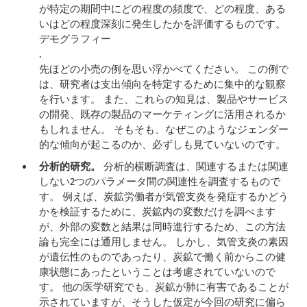
が特定の期間中にどの程度の頻度で、どの程度、ある
いはどの程度深刻に発生したかを評価するものです。
デモグラフィー
.
先ほどの小売の例を思い浮かべてください。 この例で
は、研究者は支出傾向を特定するために集中的な観察
を行います。 また、これらの知見は、製品やサービス
の開発、既存の製品のマーケティングに活用されるか
もしれません。 そもそも、なぜこのようなジェンダー
的な傾向が起こるのか、必ずしも見ていないのです。
分析的研究。
分析的横断調査は、関連するまたは関連
しない2つのパラメータ間の関連性を調査するもので
す。 例えば、炭鉱労働者が気管支炎を発症するかどう
かを検証するために、炭鉱内の変数だけを調べます
が、外部の変数と結果は同時進行するため、この方法
論も完全には通用しません。 しかし、気管支炎の素因
が遺伝性のものであったり、炭鉱で働く前からこの健
康状態にあったということは考慮されていないので
す。 他の医学研究でも、炭鉱が肺に有害であることが
示されていますが、そうした仮定が今回の研究に偏ら