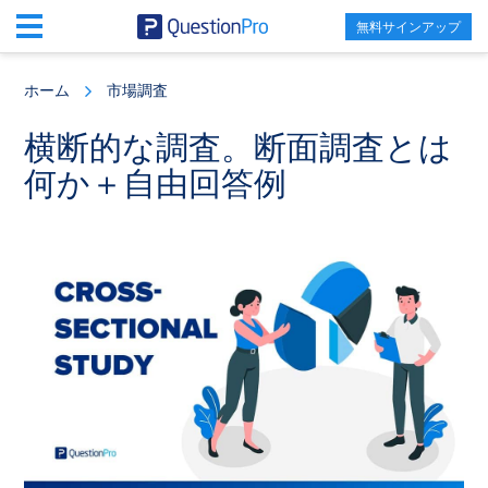
無料サインアップ
Skip
Skip
Skip
to
to
to
ホーム
市場調査
main
primary
footer
content
sidebar
横断的な調査。断面調査とは
何か＋自由回答例