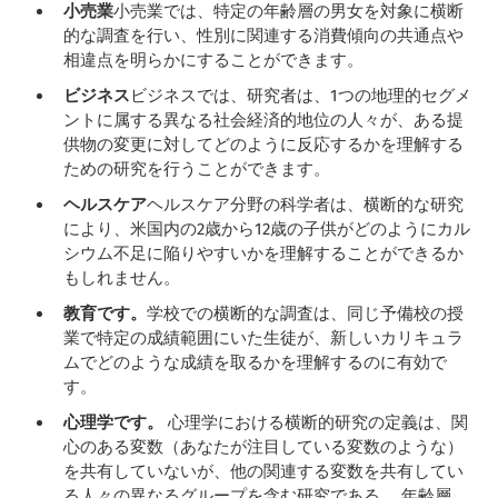
小売業
小売業では、特定の年齢層の男女を対象に横断
的な調査を行い、性別に関連する消費傾向の共通点や
相違点を明らかにすることができます。
ビジネス
ビジネスでは、研究者は、1つの地理的セグメ
ントに属する異なる社会経済的地位の人々が、ある提
供物の変更に対してどのように反応するかを理解する
ための研究を行うことができます。
ヘルスケア
ヘルスケア分野の科学者は、横断的な研究
により、米国内の2歳から12歳の子供がどのようにカル
シウム不足に陥りやすいかを理解することができるか
もしれません。
教育です。
学校での横断的な調査は、同じ予備校の授
業で特定の成績範囲にいた生徒が、新しいカリキュラ
ムでどのような成績を取るかを理解するのに有効で
す。
心理学です。
心理学における横断的研究の定義は、関
心のある変数（あなたが注目している変数のような）
を共有していないが、他の関連する変数を共有してい
る人々の異なるグループを含む研究である。 年齢層、