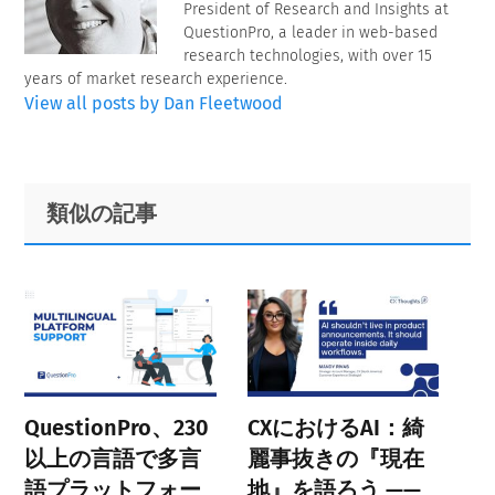
President of Research and Insights at
QuestionPro, a leader in web-based
research technologies, with over 15
years of market research experience.
View all posts by Dan Fleetwood
Primary
Footer
類似の記事
Sidebar
QuestionPro、230
CXにおけるAI：綺
以上の言語で多言
麗事抜きの『現在
語プラットフォー
地』を語ろう ——