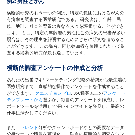
例2: 男性とがん
横断的研究のもう一つの例は、特定の集団におけるがんの
有病率を調査する医学研究である。 研究者は、年齢、民
族、地理、社会的背景の異なる人々を評価することができ
ます。 もし、特定の年齢層の男性にこの病気の患者が多い
場合は、その理由を解明するためにさらに研究を進めるこ
とができます。 この場合、同じ参加者を長期にわたって調
査する縦断的研究が最も適しています。
横断的調査アンケートの作成と分析
あなたの出番です! マーケティング戦略の構築から最先端の
医療研究まで、直感的な操作でアンケートを作成すること
ができます。
クエスチョンプロ
. 350種類以上の
アンケート
テンプレートから
選ぶか、独自のアンケートを作成し、レ
ポートツールを活用して深いインサイトを発見し、最高の
仕事に活かしてください。
また、
トレンド
分析やダッシュボードなどの高度なデータ
分析ツールで情報を可視化し、独自の横断的な調査をシン