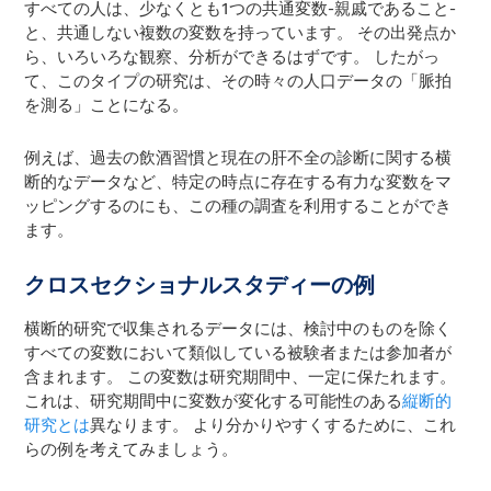
すべての人は、少なくとも1つの共通変数-親戚であること-
と、共通しない複数の変数を持っています。 その出発点か
ら、いろいろな観察、分析ができるはずです。 したがっ
て、このタイプの研究は、その時々の人口データの「脈拍
を測る」ことになる。
例えば、過去の飲酒習慣と現在の肝不全の診断に関する横
断的なデータなど、特定の時点に存在する有力な変数をマ
ッピングするのにも、この種の調査を利用することができ
ます。
クロスセクショナルスタディーの例
横断的研究で収集されるデータには、検討中のものを除く
すべての変数において類似している被験者または参加者が
含まれます。 この変数は研究期間中、一定に保たれます。
これは、研究期間中に変数が変化する可能性のある
縦断的
研究とは
異なります。 より分かりやすくするために、これ
らの例を考えてみましょう。