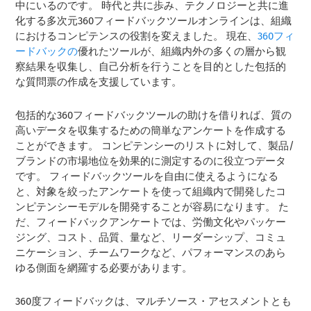
中にいるのです。 時代と共に歩み、テクノロジーと共に進
化する多次元360フィードバックツールオンラインは、組織
におけるコンピテンスの役割を変えました。 現在、
360フィ
ードバックの
優れたツールが、組織内外の多くの層から観
察結果を収集し、自己分析を行うことを目的とした包括的
な質問票の作成を支援しています。
包括的な360フィードバックツールの助けを借りれば、質の
高いデータを収集するための簡単なアンケートを作成する
ことができます。 コンピテンシーのリストに対して、製品/
ブランドの市場地位を効果的に測定するのに役立つデータ
です。 フィードバックツールを自由に使えるようになる
と、対象を絞ったアンケートを使って組織内で開発したコ
ンピテンシーモデルを開発することが容易になります。 た
だ、フィードバックアンケートでは、労働文化やパッケー
ジング、コスト、品質、量など、リーダーシップ、コミュ
ニケーション、チームワークなど、パフォーマンスのあら
ゆる側面を網羅する必要があります。
360度フィードバックは、マルチソース・アセスメントとも