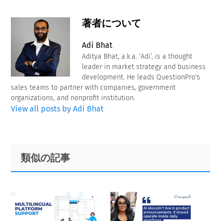
著者について
Adi Bhat
Aditya Bhat, a.k.a. ‘Adi’, is a thought
leader in market strategy and business
development. He leads QuestionPro's
sales teams to partner with companies, government
organizations, and nonprofit institution.
View all posts by Adi Bhat
Primary
Footer
類似の記事
Sidebar