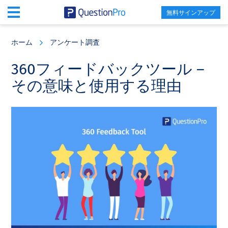
無料サインアップ
Skip
Skip
Skip
to
to
to
ホーム
アンケート調査
main
primary
footer
content
sidebar
360フィードバックツール –
その意味と使用する理由