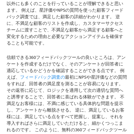
以外にも多くのことを行っていることが理解できると思い
ます。 例えば、星評価やNPSの質問を使った顧客フィード
バック調査では、満足した顧客の詳細がわかります。 逆
に、不満足な顧客のリストを作成し、カスタマーサクセス
チームに渡すことで、不満足な顧客から満足する顧客へと
変化するための理由と必要なアクションアイテムを確保す
ることも可能です。
信頼できる360フィードバックツールの良いところは、アン
ケートを作成するだけでなく、そのアンケートが回答者に
適応しているかどうかを確認することができる点です。 例
えば、
フィードバック調査の
最初にNPSや星評価などの質問
をすれば、回答者の満足度を測ることが容易になります。
その返答に応じて、ロジックを適用して次の適切な質問へ
と誘導することで、回答者に喜ばれる体験ができます。 不
満足なお客様には、不満に感じている具体的な問題を提示
し、アンケートから離脱させる。 逆に、満足しているお客
様には、満足している点をすべて把握し、提案し、それを
導入すればさらに満足していただけると、細かくつっこま
れるのです。 このように、無料の360フィードバックツール