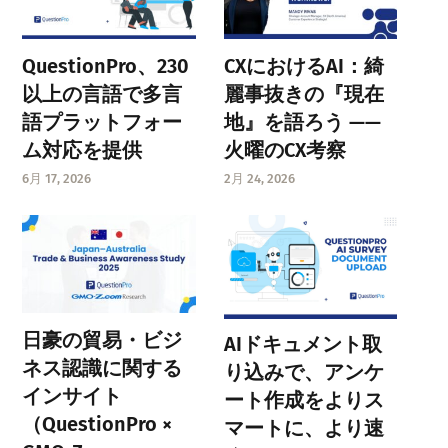
QuestionPro、230
CXにおけるAI：綺
以上の言語で多言
麗事抜きの『現在
語プラットフォー
地』を語ろう ——
ム対応を提供
火曜のCX考察
6月 17, 2026
2月 24, 2026
日豪の貿易・ビジ
AIドキュメント取
ネス認識に関する
り込みで、アンケ
インサイト
ート作成をよりス
（QuestionPro ×
マートに、より速