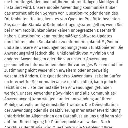
die heruntergeladen und auf Ihrem internetfähigen Mobilgerät
installiert wird. Unsere mobile Anwendung kommuniziert über
das Internet mit den Servern von QuestionPro oder denen des
Drittanbieter-Hostingdienstes von QuestionPro. Bitte beachten
Sie, dass die Standard-Datenübertragungsraten gelten, wenn Sie
bei Ihrem Mobilfunkanbieter keinen unbegrenzten Datentarif
haben. QuestionPro kann routinemäßige Software-Updates
durchführen, ohne Sie darüber zu informieren, damit MyPinion
und alle unsere Anwendungen ordnungsgemäß funktionieren. Die
Anwendung wird jedoch die Funktionalität von MyPinion und
anderen Anwendungen oder die von unserer Anwendung
gesammelten Informationen ohne Ihr vorheriges Wissen und Ihre
Zustimmung nicht wesentlich erweitern oder anderweitig
wesentlich ändern. Die QuestionPro-Anwendung ist beim Surfen
im Internet für Sie normalerweise nicht sichtbar, kann jedoch
leicht in der Liste der installierten Anwendungen gefunden
werden. Unsere Anwendung (MyPinion und alle Communities-
Anwendungen) kann wie jede andere Anwendung auf Ihrem
Mobilgerät vollständig deinstalliert werden. Die Deinstallation
der Anwendung oder die Deaktivierung Ihrer Internetverbindung
unterbricht im Allgemeinen den Datenfluss an uns und kann sich
auf Ihre Berechtigung für Prämienpunkte auswirken. Nach
Abschluss der Studie wird QuestionPro die Verfolgung Ihrer