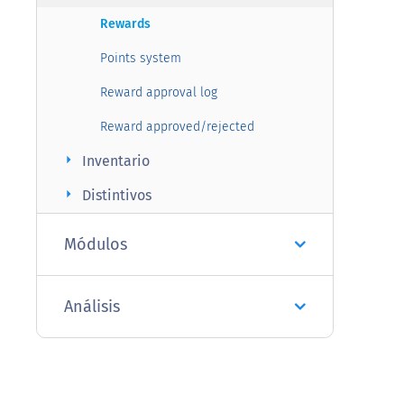
Rewards
Points system
Reward approval log
Reward approved/rejected
arrow_right
Inventario
arrow_right
Distintivos
Módulos
Análisis