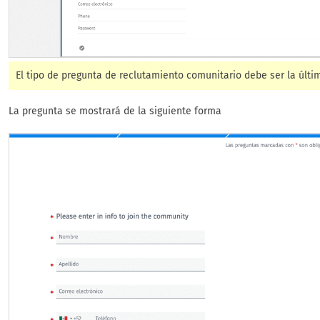
El tipo de pregunta de reclutamiento comunitario debe ser la últi
La pregunta se mostrará de la siguiente forma