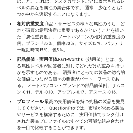
のこと。 これは、タスクカウントごとに表示されるレ
ベルの異なる属性の集合体です。 通常、少なくとも2
つの中から選択することになります。
相対的重要度
:商品・サービスの様々な属性のうち、ど
れが購買の意思決定に重要であるかということを描い
た「属性重要度」。 ノートパソコンの相対的重要度の
例。ブランド35％、価格30％、サイズ15％、バッテリ
ー駆動時間15％、色5％。
部品価値・実用価値
:Part-Worths（効用値）とは、あ
る属性レベルが回答者に対してどれだけの重みを持つ
かを示すものである。 消費者にとっての製品の総合的
な価値につながる個々の要素がパート・ワースであ
る。 ノートパソコン・ブランドの部品価値例。サムス
ン-0.11、デル-0.10、アップル-0.17、アスース-0.16。
プロフィール
:最高の実用価値を持つ究極の製品を発見
してください。 QuestionProでは、市場が求める製品
やサービスを構築するために、実用価値でランク付け
された製品プロファイルのすべての可能な組み合わせ
を一目で比較することができます。