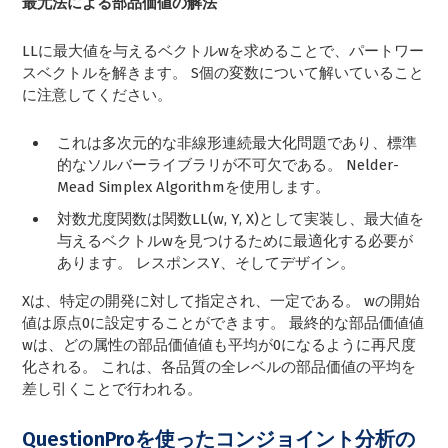
最尤法による部品価値の解法
LLに最大値を与えるベクトルwを求めることで、パートワー
スベクトルを解きます。 S個の変数について解いていること
に注意してください。
これは多次元的な非線形連続最大化問題であり、標準
的なソルバーライブラリが不可欠である。 Nelder-
Mead Simplex Algorithmを使用します。
対数尤度関数は関数LL(w, Y, X)として実装し、最大値を
与えるベクトルwを見つけるために最適化する必要が
あります。 レスポンスY、そしてデザイン。
Xは、特定の開発に対して指定され、一定である。 wの開始
値は原点0に設定することができます。 最終的な部品価値値
wは、どの属性の部品価値値も平均が0になるように再尺度
化される。 これは、各品質の全レベルの部品価値の平均を
差し引くことで行われる。
QuestionProを使ったコンジョイント分析の