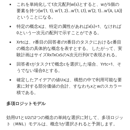
これを単純化して1次元配列w(s)とすると、wがS個の
要素を持つ{w′(1, 1), w′(1, 2)…w′(1, L1), w′(2, 1)…w′(A, LA)}
ということになる。
特定の概念xは、特定の属性があればx(s)=1、なければ
0という一次元の配列で示すことができる。
Xrtcは、r番目の回答者のt番目のタスクにおけるc番目
の概念の具体的な概念を表すとする。 したがって、実
験計画はサイズRxTxCxSの4次元行列Xで表現される。
回答者rがタスクtで概念cを選択した場合、Yrtc=1、そ
うでない場合0とする。
確定したアイデアの値Uxは、構想の中で利用可能な要
素に対する部分価値の合計、すなわちxとwのスカラー
積である。
多項ロジットモデル
効用U1とU2の2つの概念の単純な選択に対して、多項ロジッ
ト（MNL）モデルは、概念1が選択されると予測します。