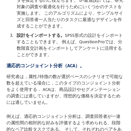
タを推定するのに役立ちます。 D-最適設計では、研究
対象の調査や最適化を行うためにいくつかのテストを
実施します。 このアルゴリズムにより、サンプルサイ
ズと回答者一人当たりのタスクに最適なデザインを作
成することができます。
設計をインポートする。
SPSS形式の設計をインポート
することもできます。 例えば、QuestionProでは、分
数階直交計画をインポートしてアンケートに活用する
ことができます。
適応的コンジョイント分析（ACA）。
研究者は，属性/特徴の数が選択ベースのシナリオで可能な
数を超えている場合に，このタイプのコンジョイント分析
をよく使用する． ACAは、商品設計やセグメンテーション
の調査には適していますが、理想的な価格を決定するため
には適していません。
例えば、適応的コンジョイント分析は、調査回答者が一連
の属性間の相対的な好みを評価するよう求められる、段階
的なペア比較タスクである。 そして、それぞれのペアをあ