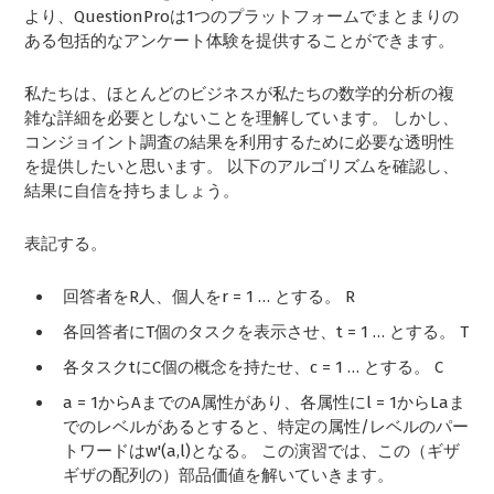
より、QuestionProは1つのプラットフォームでまとまりの
ある包括的なアンケート体験を提供することができます。
私たちは、ほとんどのビジネスが私たちの数学的分析の複
雑な詳細を必要としないことを理解しています。 しかし、
コンジョイント調査の結果を利用するために必要な透明性
を提供したいと思います。 以下のアルゴリズムを確認し、
結果に自信を持ちましょう。
表記する。
回答者をR人、個人をr = 1 … とする。 R
各回答者にT個のタスクを表示させ、t = 1 … とする。 T
各タスクtにC個の概念を持たせ、c = 1 … とする。 C
a = 1からAまでのA属性があり、各属性にl = 1からLaま
でのレベルがあるとすると、特定の属性/レベルのパー
トワードはw'(a,l)となる。 この演習では、この（ギザ
ギザの配列の）部品価値を解いていきます。