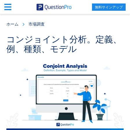
無料サインアップ
Skip
Skip
Skip
to
to
to
ホーム
市場調査
main
primary
footer
content
sidebar
コンジョイント分析。定義、
例、種類、モデル