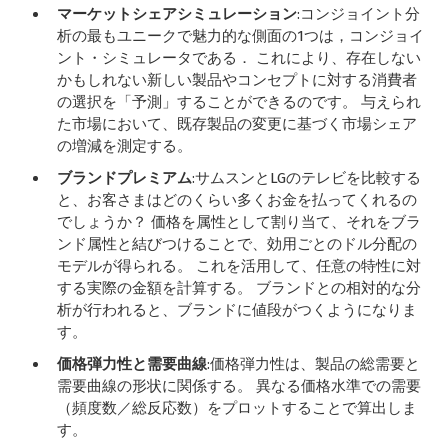
マーケットシェアシミュレーション
:コンジョイント分
析の最もユニークで魅力的な側面の1つは，コンジョイ
ント・シミュレータである． これにより、存在しない
かもしれない新しい製品やコンセプトに対する消費者
の選択を「予測」することができるのです。 与えられ
た市場において、既存製品の変更に基づく市場シェア
の増減を測定する。
ブランドプレミアム
:サムスンとLGのテレビを比較する
と、お客さまはどのくらい多くお金を払ってくれるの
でしょうか？ 価格を属性として割り当て、それをブラ
ンド属性と結びつけることで、効用ごとのドル分配の
モデルが得られる。 これを活用して、任意の特性に対
する実際の金額を計算する。 ブランドとの相対的な分
析が行われると、ブランドに値段がつくようになりま
す。
価格弾力性と需要曲線
:価格弾力性は、製品の総需要と
需要曲線の形状に関係する。 異なる価格水準での需要
（頻度数／総反応数）をプロットすることで算出しま
す。